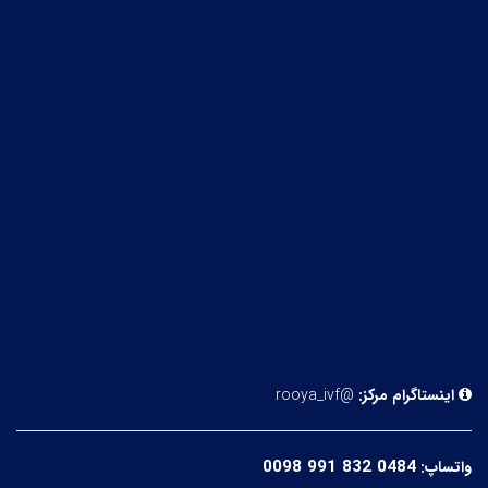
اینستاگرام مرکز:
@rooya_ivf
0098 991 832 0484
واتساپ: